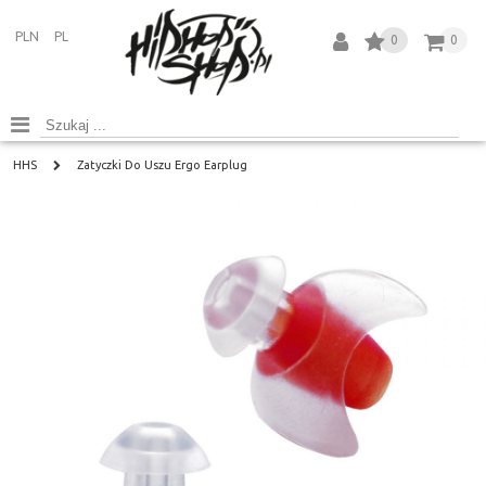
PLN
PL
0
0
HHS
Zatyczki Do Uszu Ergo Earplug