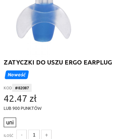
ZATYCZKI DO USZU ERGO EARPLUG
Nowość
KOD
#
82087
42.47 zł
LUB
900
PUNKTÓW
uni
-
+
ILOŚĆ