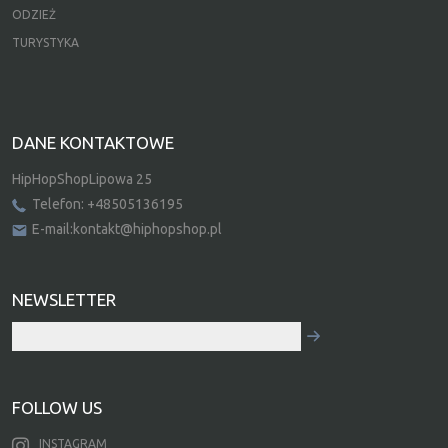
ODZIEŻ
TURYSTYKA
DANE KONTAKTOWE
HipHopShopLipowa 25
Telefon: +48505136195
E-mail:kontakt@hiphopshop.pl
NEWSLETTER
FOLLOW US
INSTAGRAM