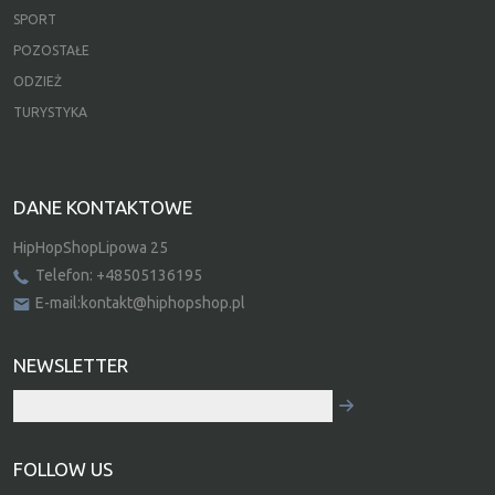
SPORT
POZOSTAŁE
ODZIEŻ
TURYSTYKA
DANE KONTAKTOWE
HipHopShopLipowa 25
Telefon: +48505136195
E-mail:kontakt@hiphopshop.pl
NEWSLETTER
FOLLOW US