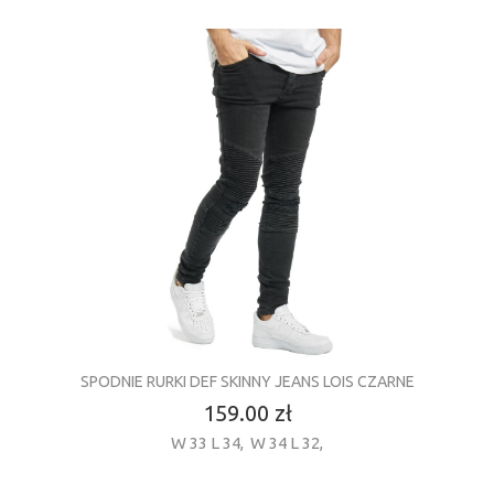
SPODNIE RURKI DEF SKINNY JEANS LOIS CZARNE
159.00 zł
W 33 L 34
,
W 34 L 32
,