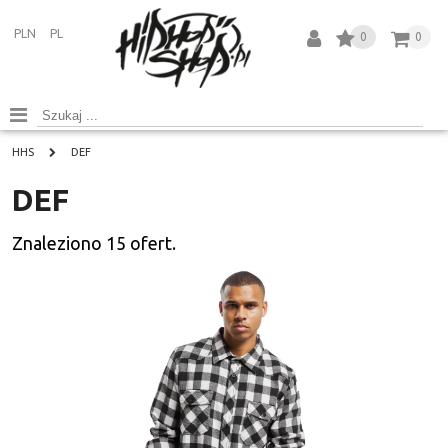
PLN
PL
0
0
HHS
DEF
DEF
Znaleziono
15
ofert.