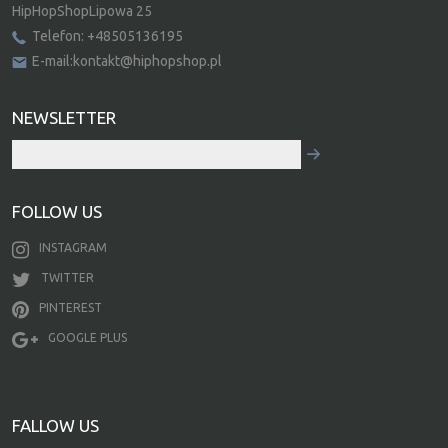
HipHopShopLipowa 25
Telefon: +48505136195
E-mail:kontakt@hiphopshop.pl
NEWSLETTER
FOLLOW US
INSTAGRAM
TWITTER
PINTEREST
GOOGLE PLUS
FALLOW US