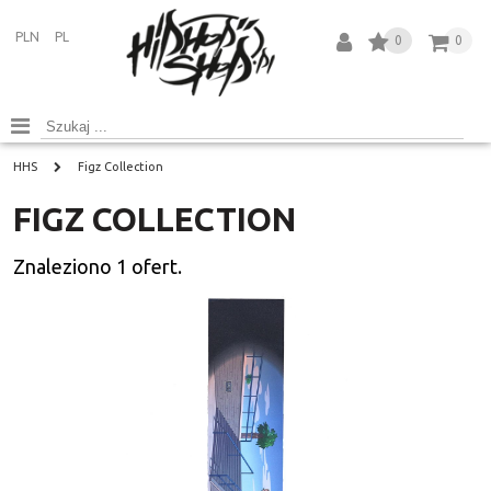
PLN
PL
0
0
HHS
Figz Collection
FIGZ COLLECTION
Znaleziono
1
ofert.