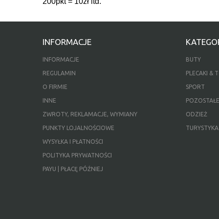
200pkt = 10zł itd.
INFORMACJE
KATEGOR
INFORMACJE
BUTY
REGULAMIN
PLECAKI & 
O FIRMIE
SPORT
INNE
POZOSTAŁ
ZWROTY, REKLAMACJE, WYMIANY
ODZIEŻ
PUNKTY LOJALNOŚCIOWE
TURYSTYKA
WYSYŁKA I PŁATNOŚCI
POLITYKA PRYWATNOŚCI
PAYU | PŁACĘ PÓŹNIEJ