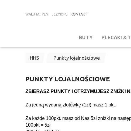
WALUTA
:
PLN
JĘZYK
:
PL
KONTAKT
BUTY
PLECAKI & 
HHS
Punkty lojalnościowe
PUNKTY LOJALNOŚCIOWE
ZBIERASZ PUNKTY I OTRZYMUJESZ ZNIŻKI NA
Za jedną wydaną złotówkę (1zł) masz 1 pkt.
Za każde 100pkt. masz od Nas 5zł zniżki na nast
100pkt = 5zł