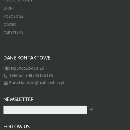
PLECAKI & TORBY
SPORT
POZOSTAŁE
ODZIEŻ
TURYSTYKA
DANE KONTAKTOWE
HipHopShopLipowa 25
Telefon: +48505136195
E-mail:kontakt@hiphopshop.pl
NEWSLETTER
FOLLOW US