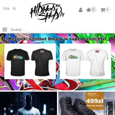
PLN
PL
0
0