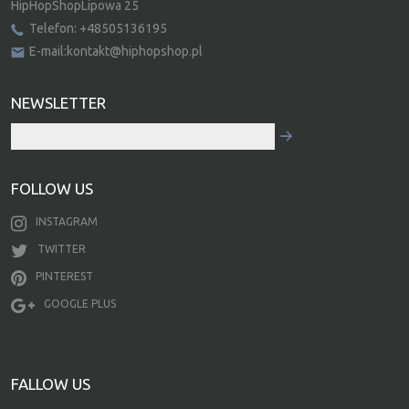
HipHopShopLipowa 25
Telefon: +48505136195
E-mail:kontakt@hiphopshop.pl
NEWSLETTER
FOLLOW US
INSTAGRAM
TWITTER
PINTEREST
GOOGLE PLUS
FALLOW US