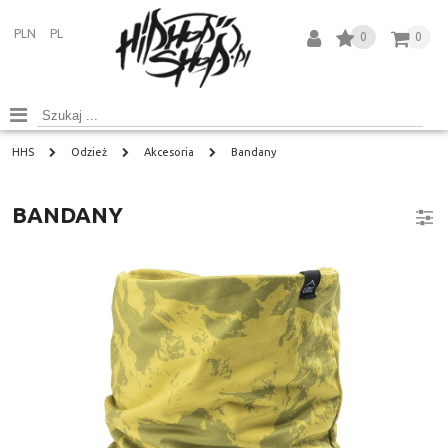
PLN
PL
0
0
HHS
Odzież
Akcesoria
Bandany
BANDANY