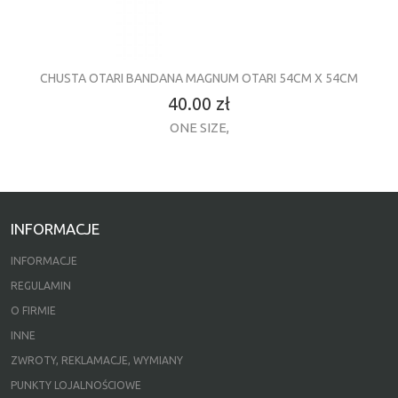
CHUSTA OTARI BANDANA MAGNUM OTARI 54CM X 54CM
40.00 zł
ONE SIZE
,
INFORMACJE
INFORMACJE
REGULAMIN
O FIRMIE
INNE
ZWROTY, REKLAMACJE, WYMIANY
PUNKTY LOJALNOŚCIOWE