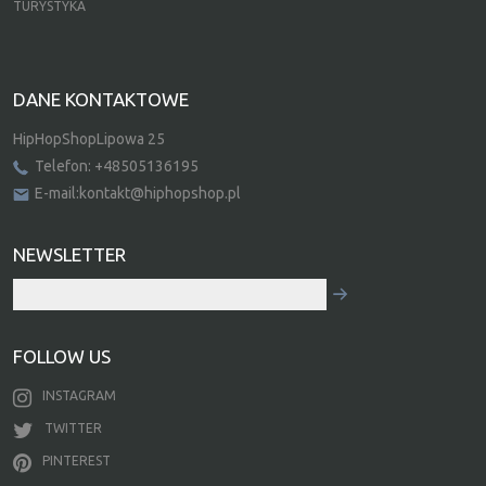
TURYSTYKA
DANE KONTAKTOWE
HipHopShopLipowa 25
Telefon: +48505136195
E-mail:kontakt@hiphopshop.pl
NEWSLETTER
FOLLOW US
INSTAGRAM
TWITTER
PINTEREST