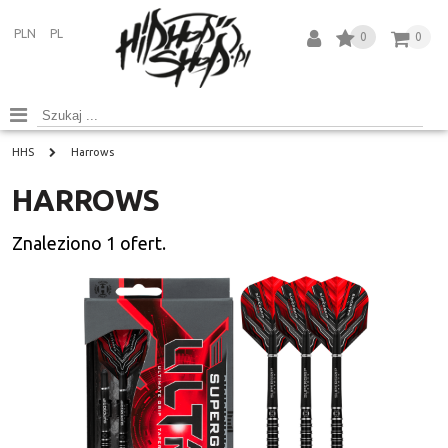
PLN
PL
0
0
HHS
Harrows
HARROWS
Znaleziono
1
ofert.