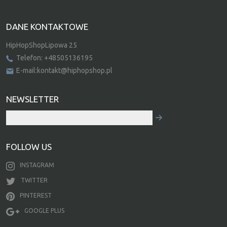
DANE KONTAKTOWE
HipHopShopLipowa 25
Telefon: +48505136195
E-mail:kontakt@hiphopshop.pl
NEWSLETTER
FOLLOW US
INSTAGRAM
TWITTER
PINTEREST
GOOGLE PLUS