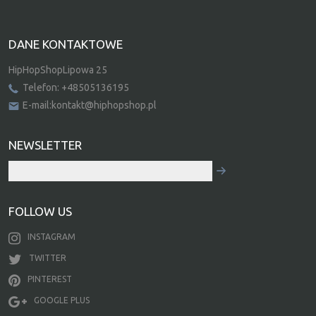
DANE KONTAKTOWE
HipHopShopLipowa 25
Telefon: +48505136195
E-mail:kontakt@hiphopshop.pl
NEWSLETTER
FOLLOW US
INSTAGRAM
TWITTER
PINTEREST
GOOGLE PLUS