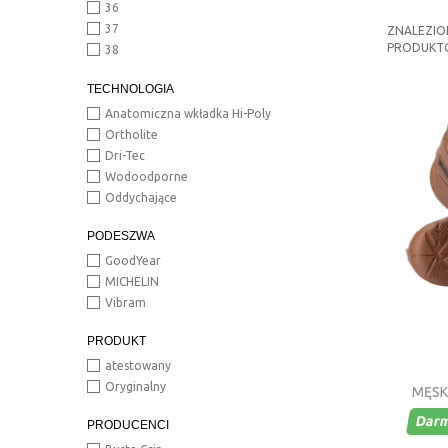
36
37
ZNALEZIO
PRODUKT
38
39
TECHNOLOGIA
40
40,5
Anatomiczna wkładka Hi-Poly
41
Ortholite
41,5
Dri-Tec
42
Wodoodporne
42,5
Oddychające
43
PODESZWA
43,5
44
GoodYear
44,5
MICHELIN
45
Vibram
46
PRODUKT
47
48
atestowany
Oryginalny
MĘSK
Dar
PRODUCENCI