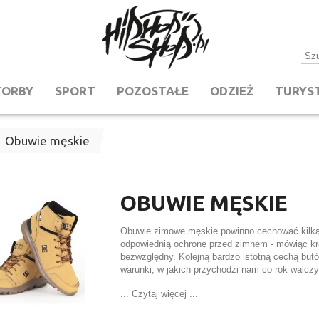
TORBY
SPORT
POZOSTAŁE
ODZIEŻ
TURYS
Obuwie męskie
OBUWIE MĘSKIE
Obuwie zimowe męskie powinno cechować kilk
odpowiednią ochronę przed zimnem - mówiąc kr
bezwzględny. Kolejną bardzo istotną cechą bu
warunki, w jakich przychodzi nam co rok walczy
śniegu czy brodzenie w nim po kolana, żeby do
...
Czytaj więcej
...
dlatego buty zimowe muszą być bardzo wygodne
może bardzo uprzykrzyć życie. Ważne jest takż