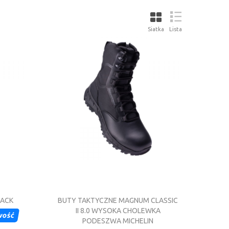
tóra w naturalny sposób chroni nasze stopy przed zimnem i
że sprawdzić co wyścieła wnętrze naszego buta - jeżeli jest
jący odpowiednią temperaturę to mamy do czynienia z butem,
Siatka
Lista
LACK
BUTY TAKTYCZNE MAGNUM CLASSIC
II 8.0 WYSOKA CHOLEWKA
wość
PODESZWA MICHELIN