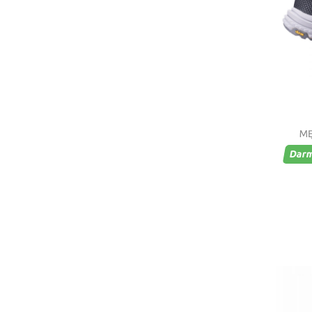
MĘ
Dar