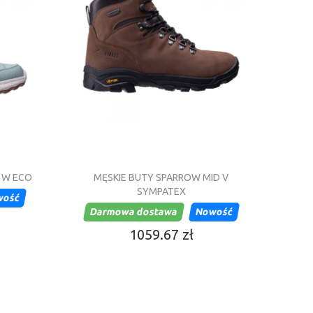
 W ECO
MĘSKIE BUTY SPARROW MID V
SYMPATEX
wość
Darmowa dostawa
Nowość
1059.67 zł