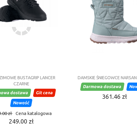
ZIMOWE BUSTAGRIP LANCER
DAMSKIE ŚNIEGOWCE NARSAN
CZARNE
Darmowa dostawa
No
owa dostawa
Git cena
361.46 zł
Nowość
.00 zł
Cena katalogowa
249.00 zł