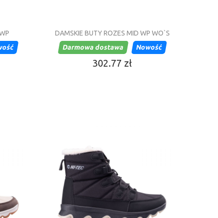
 WP
DAMSKIE BUTY ROZES MID WP WO`S
wość
Darmowa dostawa
Nowość
302.77 zł