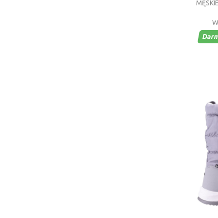
MĘSKI
W
Dar