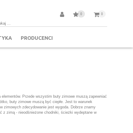
0
0
TYKA
PRODUCENCI
a elementów. Przede wszystim buty zimowe muszą zapewniać
ótko, buty zimowe muszą być ciepłe. Jest to warunek
tów zimowych zdecydowanie jest wygoda. Dobrze znamy
ć z zimą - nieodśnieżone chodniki, ścieżki wydeptane w
trzeć na przystanek autobusowy. To spotyka każdego z nas,
 - w innym wypadku może dochodzić do otarć stopy, co
e z jakich materiałów wykonane są buty zimowe - szczególnie