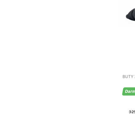
BUTY 
Darm
329