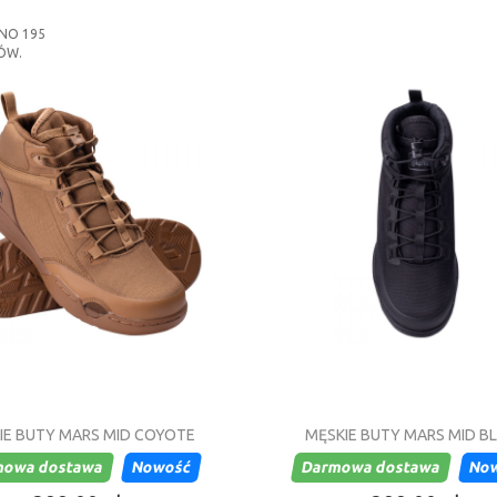
pożądanym materiałem jest oczywiście skóra, k
warunkami atmosferycznymi. Na koniec warto tak
NO 195
to ciepły kożuszek lub inny materiał zapewnia
ÓW.
który zapewni nam odpowiedni komfort.
IE BUTY MARS MID COYOTE
MĘSKIE BUTY MARS MID B
mowa dostawa
Nowość
Darmowa dostawa
No