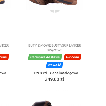
ANCER
BUTY ZIMOWE BUSTAGRIP LANCER
BRĄZOWE
 cena
Darmowa dostawa
Git cena
Nowość
gowa
329.00 zł
Cena katalogowa
249.00 zł