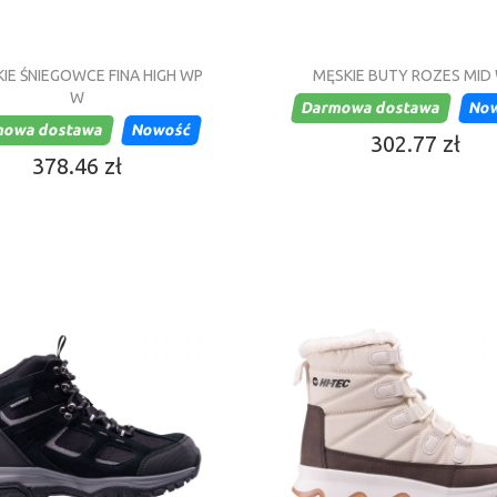
IE ŚNIEGOWCE FINA HIGH WP
MĘSKIE BUTY ROZES MID
W
Darmowa dostawa
No
mowa dostawa
Nowość
302.77 zł
378.46 zł