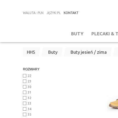
WALUTA
:
PLN
JĘZYK
:
PL
KONTAKT
BUTY
PLECAKI & 
HHS
Buty
Buty jesień / zima
ROZMIARY
22
23
30
31
32
33
34
35