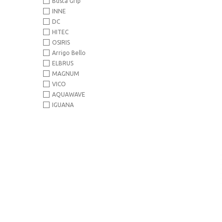
Busta Grip
INNE
DC
HITEC
OSIRIS
Arrigo Bello
ELBRUS
MAGNUM
VICO
AQUAWAVE
IGUANA
HI-TEC
IQ CROSS THE LINE
GARMONT
FITANU