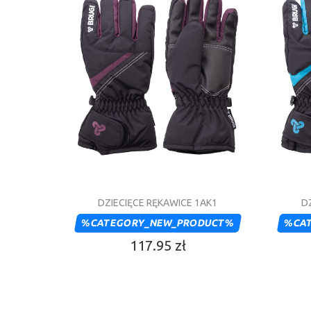
DZIECIĘCE RĘKAWICE 1AK1
D
%CATEGORY_NEW_PRODUCT%
%CA
117.95 zł