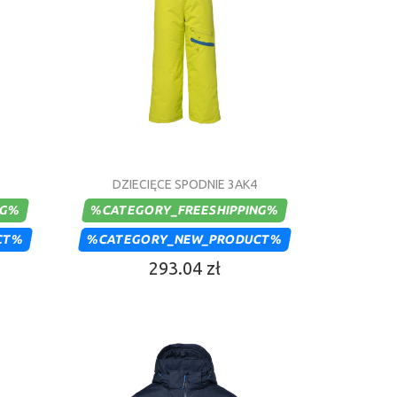
DZIECIĘCE SPODNIE 3AK4
NG%
%CATEGORY_FREESHIPPING%
CT%
%CATEGORY_NEW_PRODUCT%
293.04 zł