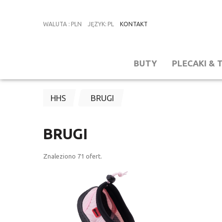
WALUTA
:
PLN
JĘZYK
:
PL
KONTAKT
BUTY
PLECAKI & 
HHS
BRUGI
BRUGI
Znaleziono
71
ofert.