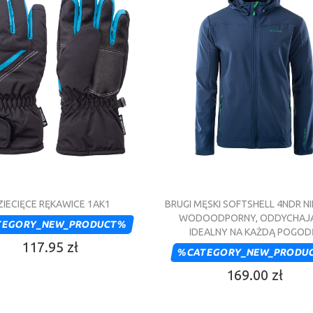
ZIECIĘCE RĘKAWICE 1AK1
BRUGI MĘSKI SOFTSHELL 4NDR NI
WODOODPORNY, ODDYCHAJĄ
TEGORY_NEW_PRODUCT%
IDEALNY NA KAŻDĄ POGOD
117.95 zł
%CATEGORY_NEW_PRODU
169.00 zł