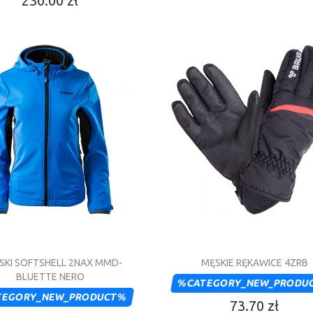
230.00 zł
SKI SOFTSHELL 2NAX MMD-
MĘSKIE RĘKAWICE 4ZRB
BLUETTE NERO
%CATEGORY_NEW_PRODU
TEGORY_NEW_PRODUCT%
73.70 zł