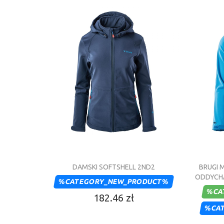
DAMSKI SOFTSHELL 2ND2
BRUGI M
ODDYCHA
%CATEGORY_NEW_PRODUCT%
%CA
182.46 zł
%CA