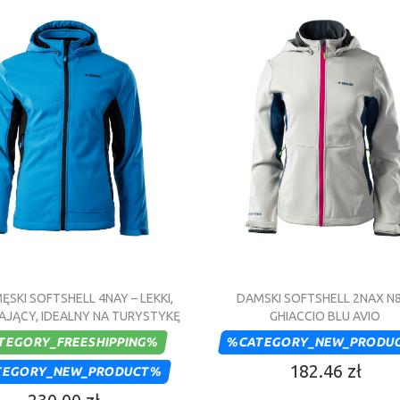
ĘSKI SOFTSHELL 4NAY – LEKKI,
DAMSKI SOFTSHELL 2NAX N
JĄCY, IDEALNY NA TURYSTYKĘ
GHIACCIO BLU AVIO
TEGORY_FREESHIPPING%
%CATEGORY_NEW_PRODU
182.46 zł
TEGORY_NEW_PRODUCT%