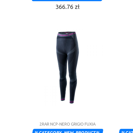
366.76 zł
2RAR NCP-NERO GRIGIO FUXIA
%CATEGORY_NEW_PRODUCT%
%CA