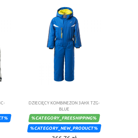
8C-
DZIECIĘCY KOMBINEZON 3AHX TZG-
BLUE
CT%
%CATEGORY_FREESHIPPING%
%CATEGORY_NEW_PRODUCT%