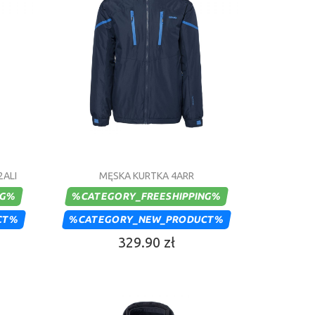
2ALI
MĘSKA KURTKA 4ARR
NG%
%CATEGORY_FREESHIPPING%
CT%
%CATEGORY_NEW_PRODUCT%
329.90 zł