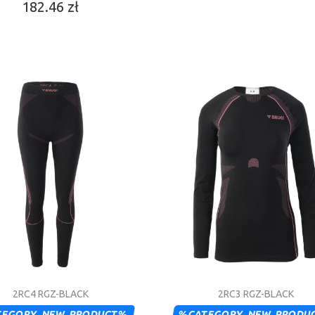
182.46 zł
2RC4 RGZ-BLACK
2RC3 RGZ-BLACK
TEGORY_NEW_PRODUCT%
%CATEGORY_NEW_PRODU