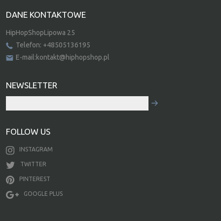
DANE KONTAKTOWE
HipHopShopLipowa 25
Telefon: +48505136195
E-mail:kontakt@hiphopshop.pl
NEWSLETTER
FOLLOW US
INSTAGRAM
TWITTER
PINTEREST
GOOGLE PLUS