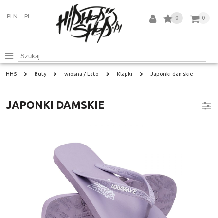
PLN
PL
0
0
HHS
Buty
wiosna / Lato
Klapki
Japonki damskie
JAPONKI DAMSKIE