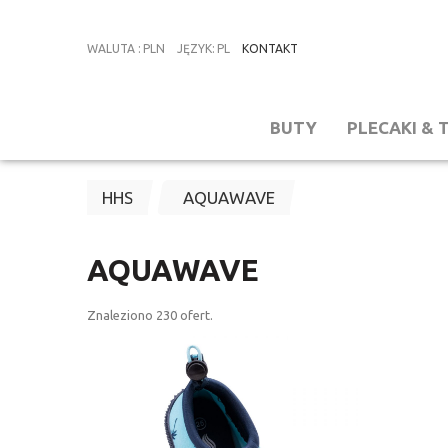
WALUTA
:
PLN
JĘZYK
:
PL
KONTAKT
BUTY
PLECAKI & 
HHS
AQUAWAVE
AQUAWAVE
Znaleziono
230
ofert.