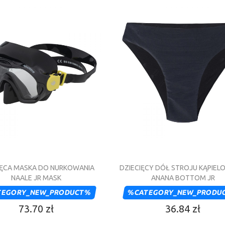
IĘCA MASKA DO NURKOWANIA
DZIECIĘCY DÓŁ STROJU KĄPIE
NAALE JR MASK
ANANA BOTTOM JR
TEGORY_NEW_PRODUCT%
%CATEGORY_NEW_PRODU
73.70 zł
36.84 zł