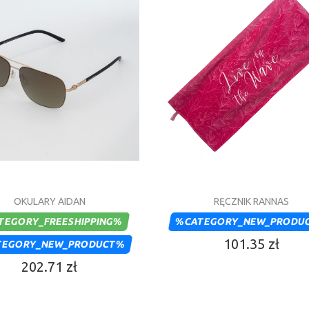
OKULARY AIDAN
RĘCZNIK RANNAS
TEGORY_FREESHIPPING%
%CATEGORY_NEW_PRODU
101.35 zł
TEGORY_NEW_PRODUCT%
202.71 zł