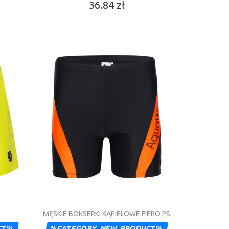
36.84 zł
MĘSKIE BOKSERKI KĄPIELOWE FIERO PS
CT%
%CATEGORY_NEW_PRODUCT%