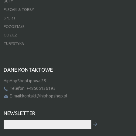
BUTY
PLECAKI & TORBY
SPORT
POZOSTAŁE
ODZIEŻ
TURYSTYKA
DANE KONTAKTOWE
HipHopShopLipowa 25
Telefon: +48505136195
E-mail:kontakt@hiphopshop.pl
NEWSLETTER