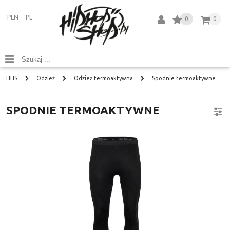
PLN
PL
0
0
HHS
Odzież
Odzież termoaktywna
Spodnie termoaktywne
SPODNIE TERMOAKTYWNE