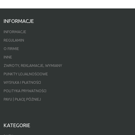
INFORMACJE
INFORMACJE
REGULAMIN
O FIRMIE
INNE
ZWROTY, REKLAMACJE, WYMIANY
PUNKTY LOJALNOŚCIOWE
WYSYŁKA I PŁATNOŚCI
POLITYKA PRYWATNOŚCI
PAYU | PŁACĘ PÓŹNIEJ
KATEGORIE