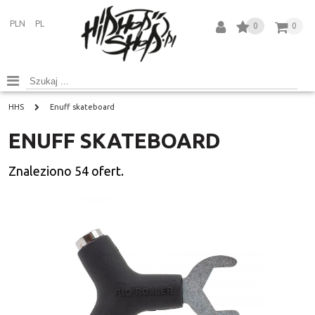
PLN
PL
0
0
HHS
Enuff skateboard
ENUFF SKATEBOARD
Znaleziono
54
ofert.