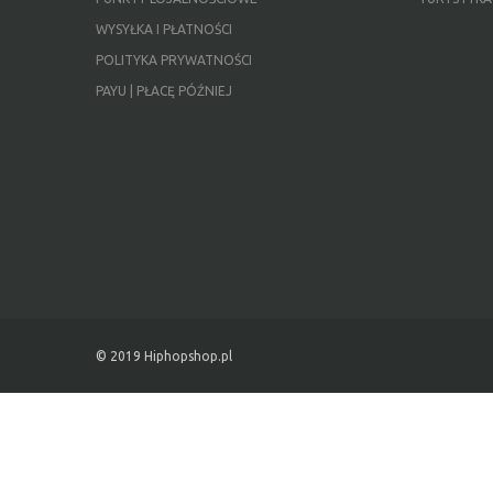
WYSYŁKA I PŁATNOŚCI
POLITYKA PRYWATNOŚCI
PAYU | PŁACĘ PÓŹNIEJ
© 2019 Hiphopshop.pl