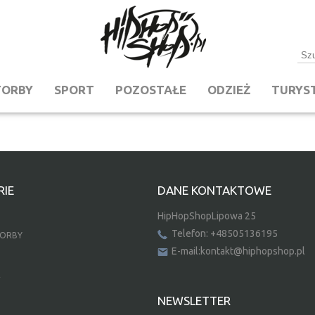
TORBY
SPORT
POZOSTAŁE
ODZIEŻ
TURYS
IE
DANE KONTAKTOWE
HipHopShopLipowa 25
Telefon: +48505136195
TORBY
E-mail:kontakt@hiphopshop.pl
E
NEWSLETTER