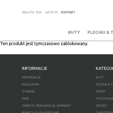
WALUTA
:
PLN
JĘZYK
:
PL
KONTAKT
BUTY
PLECAKI & 
Ten produkt jest tymczasowo zablokowany.
INFORMACJE
KATEGOR
INFORMACJE
BUTY
REGULAMIN
PLECAKI & 
O FIRMIE
SPORT
INNE
POZOSTAŁ
ZWROTY, REKLAMACJE, WYMIANY
ODZIEŻ
PUNKTY LOJALNOŚCIOWE
TURYSTYKA