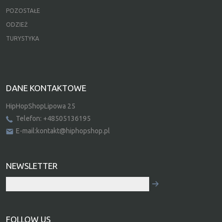
POZOSTAŁE
ODZIEŻ
TURYSTYKA
DANE KONTAKTOWE
HipHopShopLipowa 25
Telefon: +48505136195
E-mail:kontakt@hiphopshop.pl
NEWSLETTER
FOLLOW US