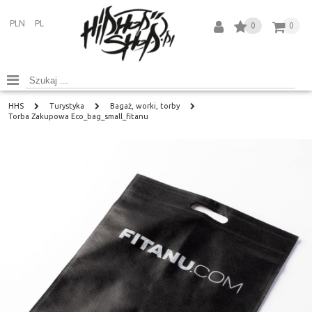
PLN
PL
0
0
HHS
Turystyka
Bagaż, worki, torby
Torba Zakupowa Eco_bag_small_fitanu