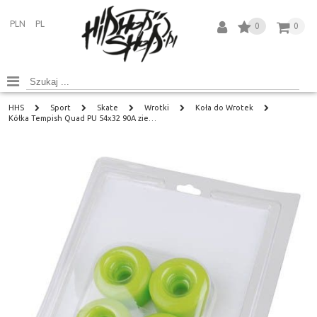
PLN
PL
0
0
HHS
Sport
Skate
Wrotki
Koła do Wrotek
Kółka Tempish Quad PU 54x32 90A zie…