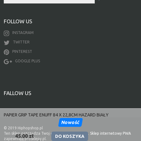
FOLLOW US
INSTAGRAM
TWITTER
PINTEREST
GOOGLE PLUS
FALLOW US
PAPIER GRIP TAPE ENUFF 84 X 22,8CM HAZARD BIAŁY
Nowość
© 2019 Hiphopshop.pl
Ten sklep oszczędza Twoj czas i zużycie danych.
Sklep internetowy PWA
45.00 zł
DO KOSZYKA
zapewniają prosklepy.pl.