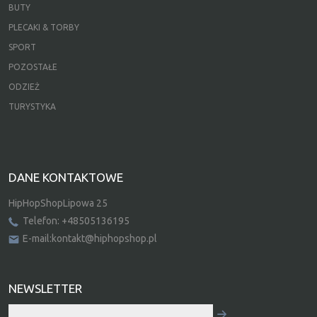
BUTY
PLECAKI & TORBY
SPORT
POZOSTAŁE
ODZIEŻ
TURYSTYKA
DANE KONTAKTOWE
HipHopShopLipowa 25
Telefon: +48505136195
E-mail:kontakt@hiphopshop.pl
NEWSLETTER