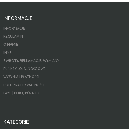
INFORMACJE
INFORMACJE
REGULAMIN
O FIRMIE
INNE
ZWROTY, REKLAMACJE, WYMIANY
PUNKTY LOJALNOŚCIOWE
WYSYŁKA I PŁATNOŚCI
POLITYKA PRYWATNOŚCI
PAYU | PŁACĘ PÓŹNIEJ
KATEGORIE