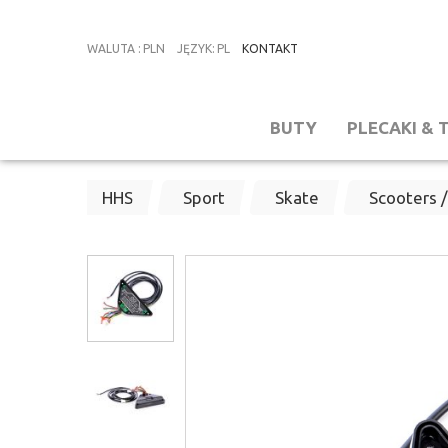
WALUTA
:
PLN
JĘZYK
:
PL
KONTAKT
BUTY
PLECAKI & 
HHS
Sport
Skate
Scooters /