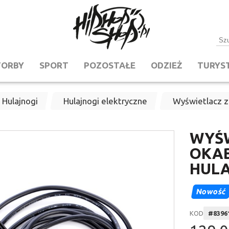
TORBY
SPORT
POZOSTAŁE
ODZIEŻ
TURYS
 Hulajnogi
Hulajnogi elektryczne
Wyświetlacz 
WYŚW
OKA
HULA
Nowość
KOD
#
8396