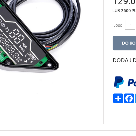
129.0
LUB
2600
P
-
ILOŚĆ
DO K
DODAJ 
Shar