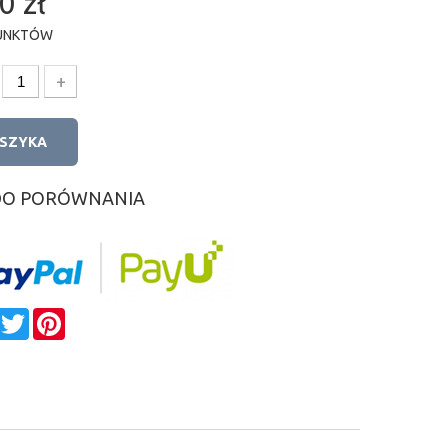
0 zł
UNKTÓW
+
OSZYKA
DO PORÓWNANIA
e
Facebook
Twitter
Pinterest