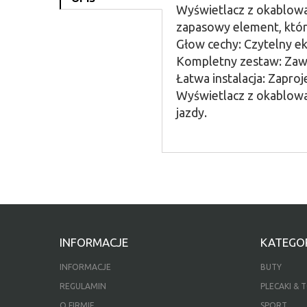
Wyświetlacz z okablowa
zapasowy element, któr
Głow cechy: Czytelny ek
Kompletny zestaw: Zawie
Łatwa instalacja: Zap
Wyświetlacz z okablow
jazdy.
INFORMACJE
KATEGOR
INFORMACJE
BUTY
REGULAMIN
PLECAKI & 
O FIRMIE
SPORT