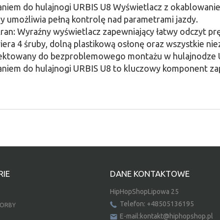
niem do hulajnogi URBIS U8 Wyświetlacz z okablowanie
y umożliwia pełną kontrolę nad parametrami jazdy.
ran: Wyraźny wyświetlacz zapewniający łatwy odczyt pręd
ra 4 śruby, dolną plastikową osłonę oraz wszystkie nie
rojektowany do bezproblemowego montażu w hulajnodze 
aniem do hulajnogi URBIS U8 to kluczowy komponent za
IE
DANE KONTAKTOWE
HipHopShopLipowa 25
Telefon: +48505136195
TORBY
E-mail:kontakt@hiphopshop.pl