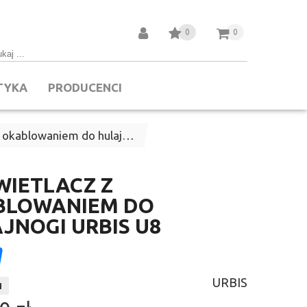
0
0
TYKA
PRODUCENCI
z okablowaniem do hulaj…
IETLACZ Z
BLOWANIEM DO
JNOGI URBIS U8
URBIS
1