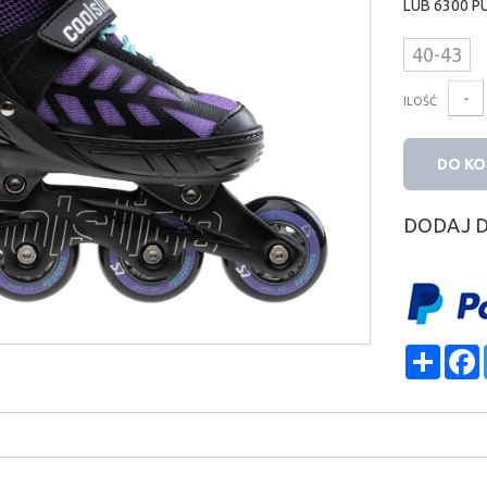
LUB
6300
P
40-43
-
ILOŚĆ
DO K
DODAJ 
Shar