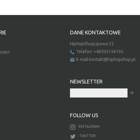
IE
DANE KONTAKTOWE
HipHopShopLipowa 25
Telefon: +48505136195
TORBY
E-mail:kontakt@hiphopshop.pl
E
NEWSLETTER
FOLLOW US
INSTAGRAM
TWITTER