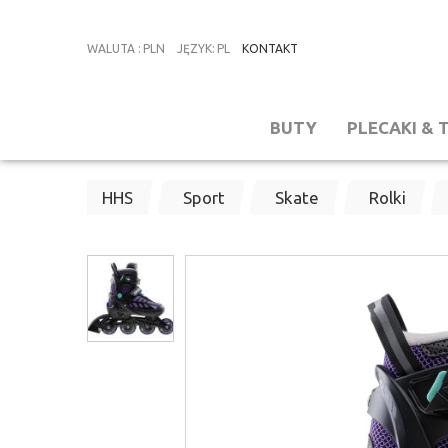
WALUTA
:
PLN
JĘZYK
:
PL
KONTAKT
BUTY
PLECAKI & 
HHS
Sport
Skate
Rolki