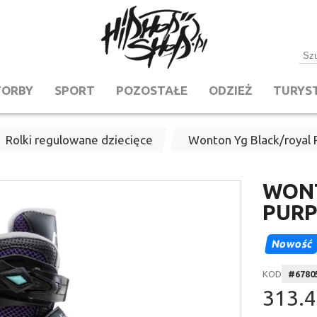
TORBY
SPORT
POZOSTAŁE
ODZIEŻ
TURYS
Rolki regulowane dziecięce
Wonton Yg Black/royal 
WONT
PURP
Nowość
KOD
#
6780
313.4