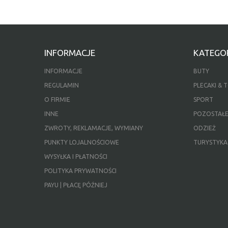
INFORMACJE
KATEGOR
INFORMACJE
BUTY
REGULAMIN
PLECAKI & 
O FIRMIE
SPORT
INNE
POZOSTAŁ
ZWROTY, REKLAMACJE, WYMIANY
ODZIEŻ
PUNKTY LOJALNOŚCIOWE
TURYSTYKA
WYSYŁKA I PŁATNOŚCI
POLITYKA PRYWATNOŚCI
PAYU | PŁACĘ PÓŹNIEJ