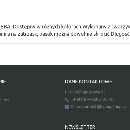
 SEBA Dostępny w różnych kolorach Wykonany z tworzy
mra na zatrzask, pasek można dowolnie skrócić Długość 
IE
DANE KONTAKTOWE
HipHopShopLipowa 25
Telefon: +48505136195
TORBY
E-mail:kontakt@hiphopshop.pl
E
NEWSLETTER