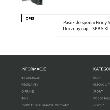
OPIS
Pasek do spodni Firmy
tłoczony napis SEBA Kla
INFORMACJE
KATEGOR
INFORMACJE
BUTY
REGULAMIN
PLECAKI & 
O FIRMIE
SPORT
INNE
POZOSTAŁ
ZWROTY, REKLAMACJE, WYMIANY
ODZIEŻ