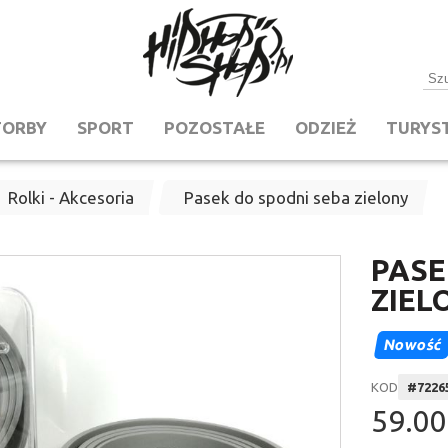
TORBY
SPORT
POZOSTAŁE
ODZIEŻ
TURYS
Rolki - Akcesoria
Pasek do spodni seba zielony
PASE
ZIEL
Nowość
KOD
#
7226
59.00