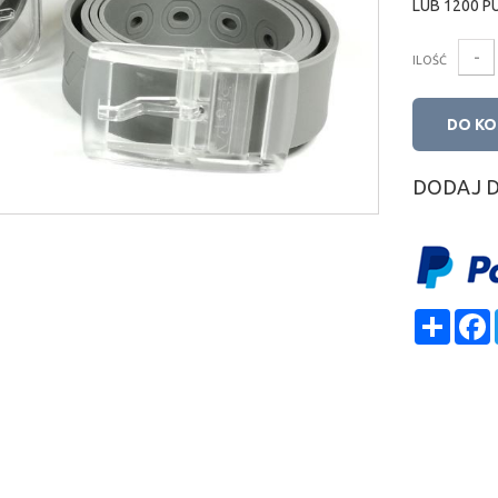
LUB
1200
P
-
ILOŚĆ
DO K
DODAJ 
Shar