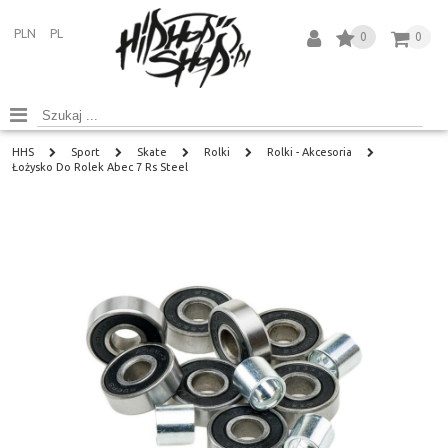
PLN
PL
0
0
HHS
Sport
Skate
Rolki
Rolki - Akcesoria
Łożysko Do Rolek Abec 7 Rs Steel