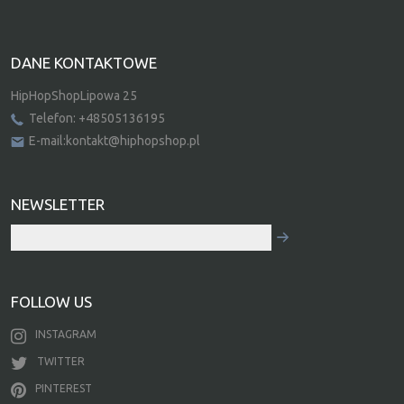
DANE KONTAKTOWE
HipHopShopLipowa 25
Telefon: +48505136195
E-mail:kontakt@hiphopshop.pl
NEWSLETTER
FOLLOW US
INSTAGRAM
TWITTER
PINTEREST