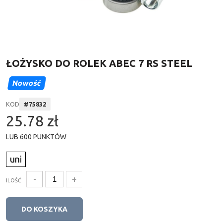
ŁOŻYSKO DO ROLEK ABEC 7 RS STEEL
Nowość
KOD
#
75832
25.78 zł
LUB
600
PUNKTÓW
uni
-
+
ILOŚĆ
DO KOSZYKA