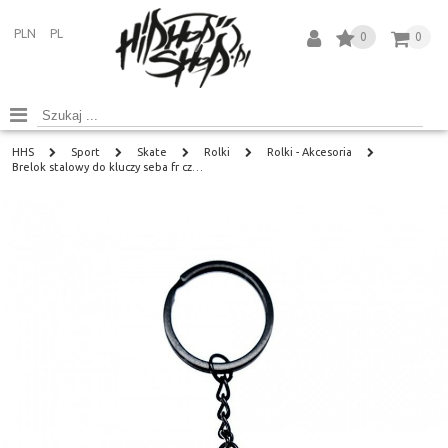
PLN
PL
0
0
HHS
Sport
Skate
Rolki
Rolki - Akcesoria
Brelok stalowy do kluczy seba fr cz…