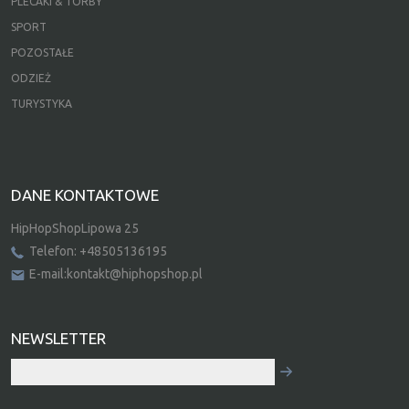
PLECAKI & TORBY
SPORT
POZOSTAŁE
ODZIEŻ
TURYSTYKA
DANE KONTAKTOWE
HipHopShopLipowa 25
Telefon: +48505136195
E-mail:kontakt@hiphopshop.pl
NEWSLETTER