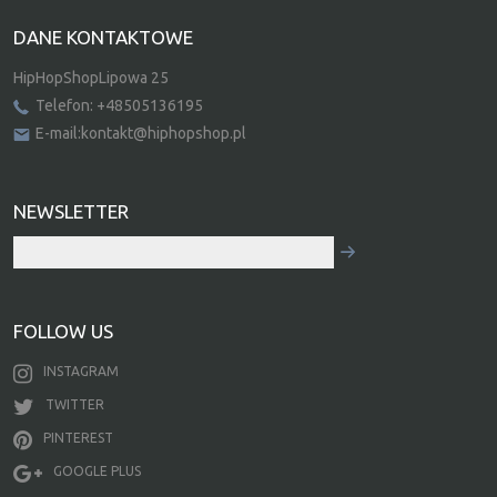
DANE KONTAKTOWE
HipHopShopLipowa 25
Telefon: +48505136195
E-mail:kontakt@hiphopshop.pl
NEWSLETTER
FOLLOW US
INSTAGRAM
TWITTER
PINTEREST
GOOGLE PLUS