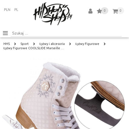
PLN
PL
0
0
HHS
Sport
Łyżwy i akcesoria
Łyżwy Figurowe
Łyżwy Figurowe COOLSLIDE Marseille …