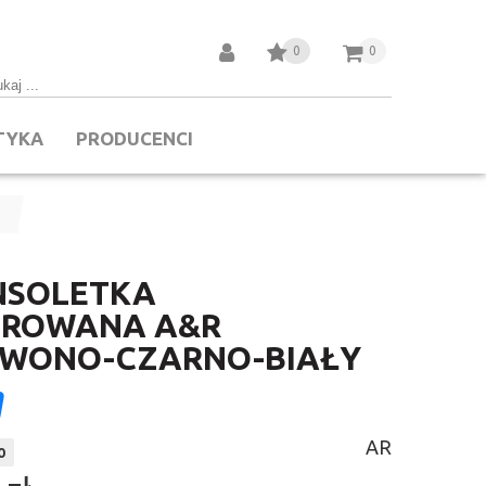
0
0
TYKA
PRODUCENCI
…
NSOLETKA
UROWANA A&R
RWONO-CZARNO-BIAŁY
AR
0