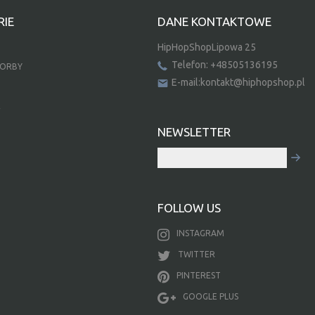
IE
DANE KONTAKTOWE
HipHopShopLipowa 25
Telefon: +48505136195
TORBY
E-mail:kontakt@hiphopshop.pl
E
NEWSLETTER
FOLLOW US
INSTAGRAM
TWITTER
PINTEREST
GOOGLE PLUS