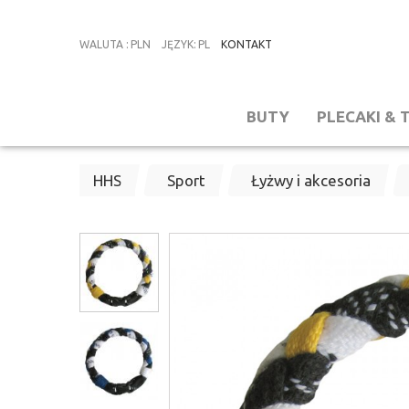
WALUTA
:
PLN
JĘZYK
:
PL
KONTAKT
BUTY
PLECAKI & 
HHS
Sport
Łyżwy i akcesoria