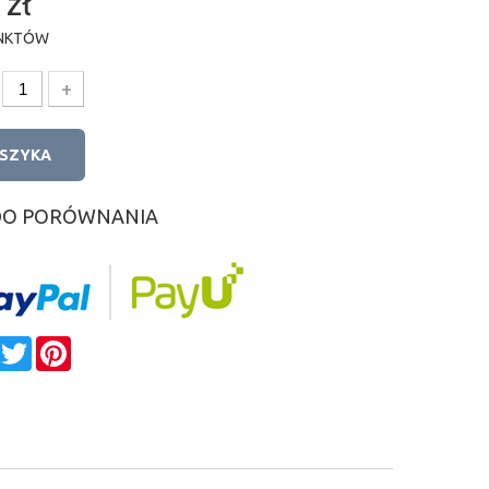
 zł
NKTÓW
+
OSZYKA
DO PORÓWNANIA
e
Facebook
Twitter
Pinterest