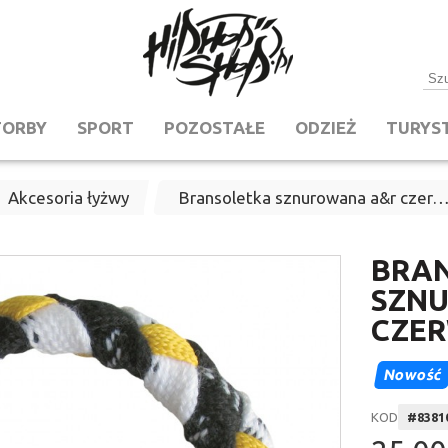
TORBY
SPORT
POZOSTAŁE
ODZIEŻ
TURYS
Akcesoria łyżwy
Bransoletka sznurowana a&r czer
BRA
SZN
CZE
Nowość
KOD
#
8381