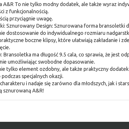
 A&R To nie tylko modny dodatek, ale także wyraz indy
i z funkcjonalnością.
ścią przyciągnie uwagę.
ki: Sznurowany Design: Sznurowana forma bransoletki do
nie dostosowanie do indywidualnego rozmiaru nadgarstk
praktyczne boczne klipsy, które ułatwiają zakładanie i z
ęcie.
): Bransoletka ma długość 9.5 cala, co sprawia, że jest 
śnie umożliwiając swobodne dopasowanie.
ie tylko element ozdobny, ale także praktyczny dodatek
 podczas specjalnych okazji.
harakteru i nadaje się zarówno dla młodszych, jak i st
tką sznurowaną A&R!