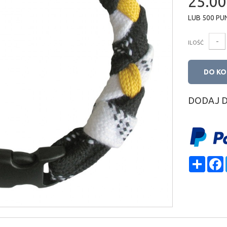
25.00
LUB
500
PU
-
ILOŚĆ
DO K
DODAJ 
Shar