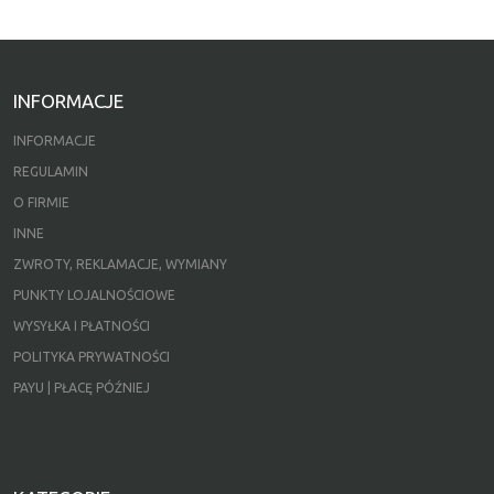
INFORMACJE
INFORMACJE
REGULAMIN
O FIRMIE
INNE
ZWROTY, REKLAMACJE, WYMIANY
PUNKTY LOJALNOŚCIOWE
WYSYŁKA I PŁATNOŚCI
POLITYKA PRYWATNOŚCI
PAYU | PŁACĘ PÓŹNIEJ