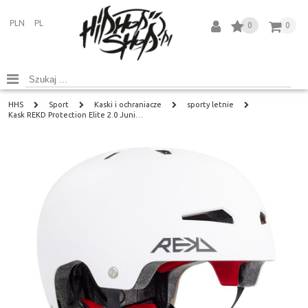
PLN
PL
0
0
HHS
Sport
Kaski i ochraniacze
sporty letnie
Kask REKD Protection Elite 2.0 Juni…