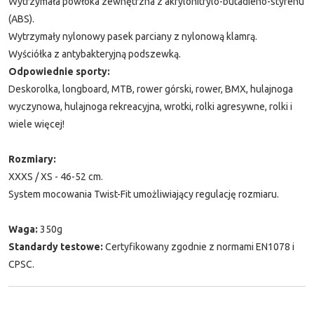
Wytrzymała powłoka zewnętrzna z akrylonitrylo-butadieno-styrenu
(ABS).
Wytrzymały nylonowy pasek parciany z nylonową klamrą.
Wyściółka z antybakteryjną podszewką.
Odpowiednie sporty:
Deskorolka, longboard, MTB, rower górski, rower, BMX, hulajnoga
wyczynowa, hulajnoga rekreacyjna, wrotki, rolki agresywne, rolki i
wiele więcej!
Rozmiary:
XXXS / XS - 46-52 cm.
System mocowania Twist-Fit umożliwiający regulację rozmiaru.
Waga:
350g
Standardy testowe:
Certyfikowany zgodnie z normami EN1078 i
CPSC.