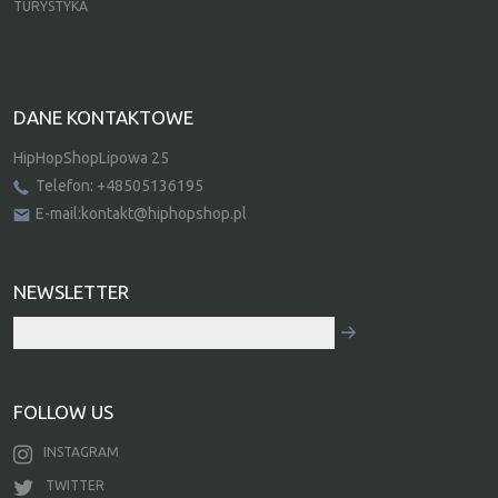
TURYSTYKA
DANE KONTAKTOWE
HipHopShopLipowa 25
Telefon: +48505136195
E-mail:kontakt@hiphopshop.pl
NEWSLETTER
FOLLOW US
INSTAGRAM
TWITTER