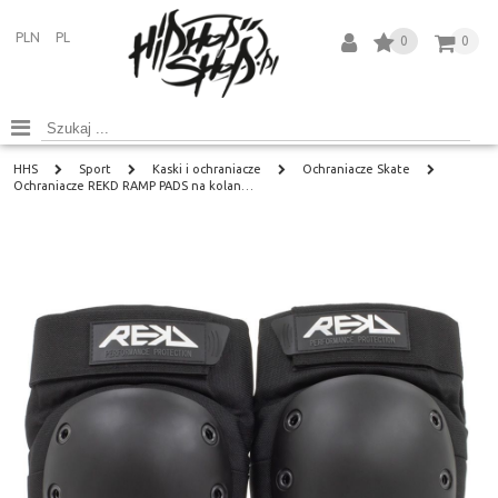
PLN
PL
0
0
HHS
Sport
Kaski i ochraniacze
Ochraniacze Skate
Ochraniacze REKD RAMP PADS na kolan…