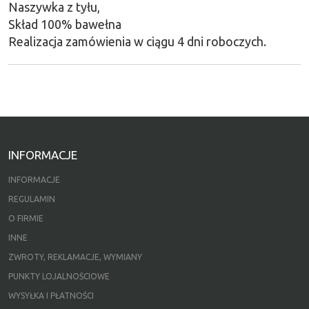
Naszywka z tyłu,
Skład 100% bawełna
Realizacja zamówienia w ciągu 4 dni roboczych.
INFORMACJE
INFORMACJE
REGULAMIN
O FIRMIE
INNE
ZWROTY, REKLAMACJE, WYMIANY
PUNKTY LOJALNOŚCIOWE
WYSYŁKA I PŁATNOŚCI