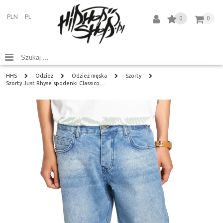
PLN
PL
0
0
HHS
Odzież
Odzież męska
Szorty
Szorty Just Rhyse spodenki Classico…