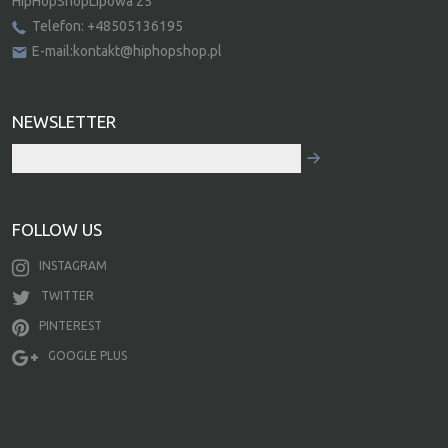
HipHopShopLipowa 25
Telefon: +48505136195
E-mail:kontakt@hiphopshop.pl
NEWSLETTER
FOLLOW US
INSTAGRAM
TWITTER
PINTEREST
GOOGLE PLUS