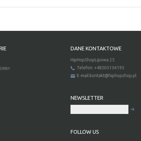
IE
DANE KONTAKTOWE
HipHopShopLipowa 25
Telefon: +48505136195
TORBY
E-mail:kontakt@hiphopshop.pl
E
NEWSLETTER
FOLLOW US