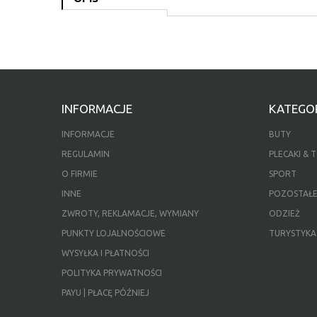
INFORMACJE
KATEGOR
INFORMACJE
BUTY
REGULAMIN
PLECAKI & 
O FIRMIE
SPORT
INNE
POZOSTAŁ
ZWROTY, REKLAMACJE, WYMIANY
ODZIEŻ
PUNKTY LOJALNOŚCIOWE
TURYSTYKA
WYSYŁKA I PŁATNOŚCI
POLITYKA PRYWATNOŚCI
PAYU | PŁACĘ PÓŹNIEJ