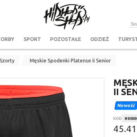
TORBY
SPORT
POZOSTAŁE
ODZIEŻ
TURYS
Szorty
Męskie Spodenki Platense Ii Senior
MĘSK
II SE
Nowość
KOD
#
8088
45.41