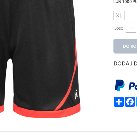
LUB
1000
P
XL
-
ILOŚĆ
DO K
DODAJ 
Shar