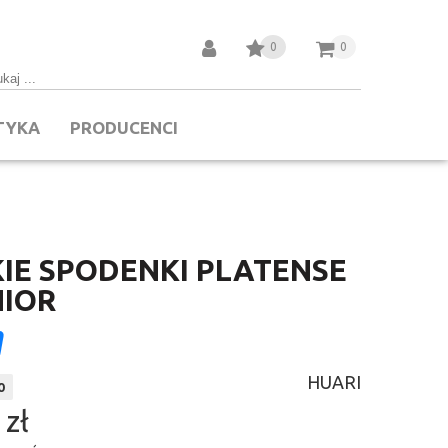
0
0
TYKA
PRODUCENCI
IE SPODENKI PLATENSE
NIOR
HUARI
0
 zł