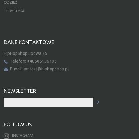
ODZIEŻ
TURYSTYKA
DANE KONTAKTOWE
HipHopShopLipowa 25
Telefon: +48505136195
E-mail:kontakt@hiphopshop.pl
NEWSLETTER
FOLLOW US
INSTAGRAM