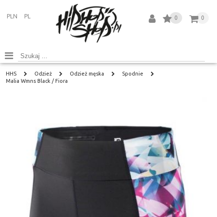
PLN
PL
0
0
HHS
Odzież
Odzież męska
Spodnie
Malia Wmns Black / Fiora