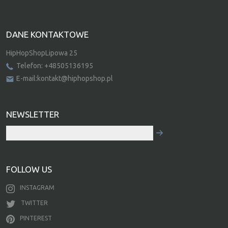
DANE KONTAKTOWE
HipHopShopLipowa 25
Telefon: +48505136195
E-mail:kontakt@hiphopshop.pl
NEWSLETTER
FOLLOW US
INSTAGRAM
TWITTER
PINTEREST