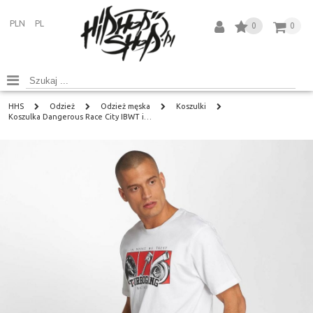
PLN
PL
0
0
HHS
Odzież
Odzież męska
Koszulki
Koszulka Dangerous Race City IBWT i…