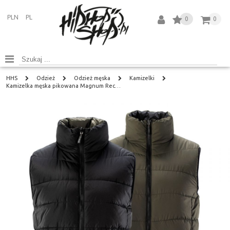
PLN
PL
0
0
HHS
Odzież
Odzież męska
Kamizelki
Kamizelka męska pikowana Magnum Rec…