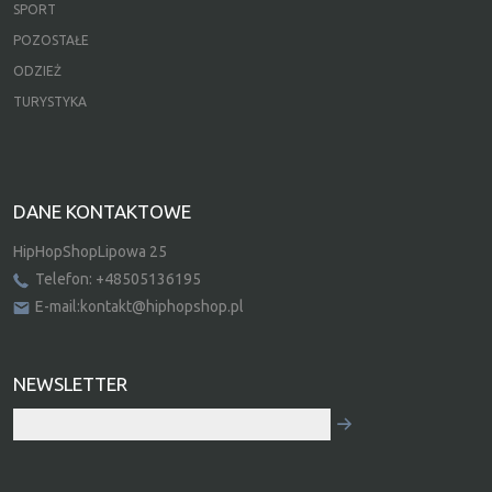
SPORT
POZOSTAŁE
ODZIEŻ
TURYSTYKA
DANE KONTAKTOWE
HipHopShopLipowa 25
Telefon: +48505136195
E-mail:kontakt@hiphopshop.pl
NEWSLETTER