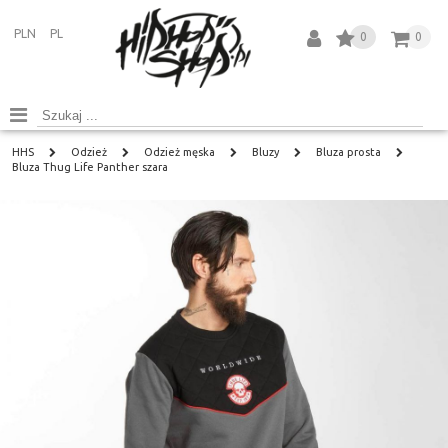
PLN
PL
0
0
HHS
Odzież
Odzież męska
Bluzy
Bluza prosta
Bluza Thug Life Panther szara