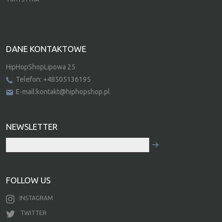
DANE KONTAKTOWE
HipHopShopLipowa 25
Telefon: +48505136195
E-mail:kontakt@hiphopshop.pl
NEWSLETTER
FOLLOW US
INSTAGRAM
TWITTER