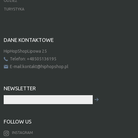
ODZIEŻ
TURYSTYKA
DANE KONTAKTOWE
HipHopShopLipowa 25
Telefon: +48505136195
E-mail:kontakt@hiphopshop.pl
NEWSLETTER
FOLLOW US
INSTAGRAM