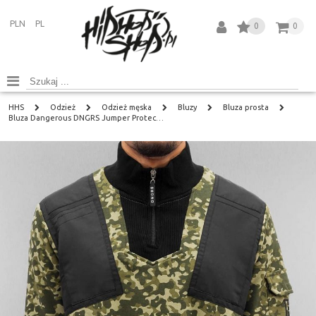
PLN
PL
0
0
HHS
Odzież
Odzież męska
Bluzy
Bluza prosta
Bluza Dangerous DNGRS Jumper Protec…