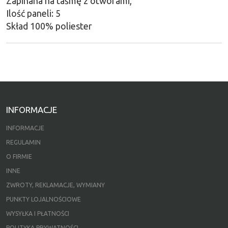
Zapinana na taśmę z otworami,
Ilość paneli: 5
Skład 100% poliester
INFORMACJE
INFORMACJE
REGULAMIN
O FIRMIE
INNE
ZWROTY, REKLAMACJE, WYMIANY
PUNKTY LOJALNOŚCIOWE
WYSYŁKA I PŁATNOŚCI
POLITYKA PRYWATNOŚCI