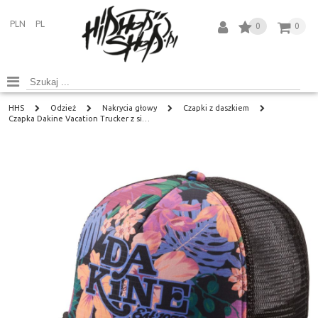
PLN
PL
0
0
HHS
Odzież
Nakrycia głowy
Czapki z daszkiem
Czapka Dakine Vacation Trucker z si…