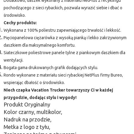
Dodatkowo, daszek wykonany z materiału NetPlus z recyklingu
pochodzącego z sieci rybackich, pozwala wyrazić siebie i dbać o
środowisko.
Cechy produktu:
Wykonana z 100% poliestru zapewniającego trwałość i lekkość.
Pięciopanelowa ciężarówka z wysoką pianką i lekko zakrzywionym
daszkiem dla maksymalnego komfortu.
Siateczkowe poliestrowe panele tylne z piankowym daszkiem dla
wentylacji.
Bogata gama drukowanych grafik dodających stylu.
Rondo wykonane z materiału sieci rybackiej NetPlus firmy Bureo,
wspierając dbałość o środowisko.
Niech czapka Vacation Trucker towarzyszy Ci w każdej
przygodzie, dodając stylu i wygody!
Produkt Oryginalny
Kolor czarny, multikolor,
Nadruk na przodzie,
Metka z logo z tyłu,