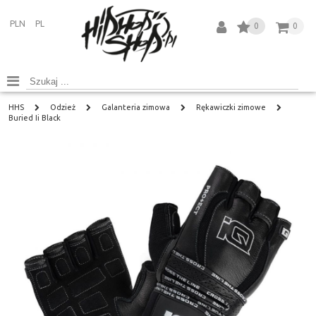
PLN
PL
0
0
HHS
Odzież
Galanteria zimowa
Rękawiczki zimowe
Buried Ii Black