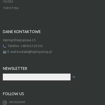
ODZIEŻ
TURYSTYKA
DANE KONTAKTOWE
HipHopShopLipowa 25
Telefon: +48505136195
E-mail:kontakt@hiphopshop.pl
NEWSLETTER
FOLLOW US
INSTAGRAM