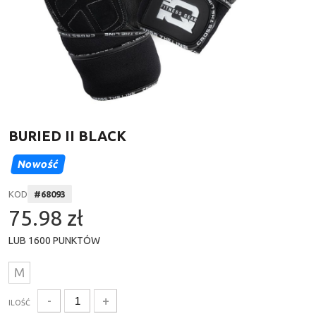
BURIED II BLACK
Nowość
KOD
#
68093
75.98 zł
LUB
1600
PUNKTÓW
M
-
+
ILOŚĆ