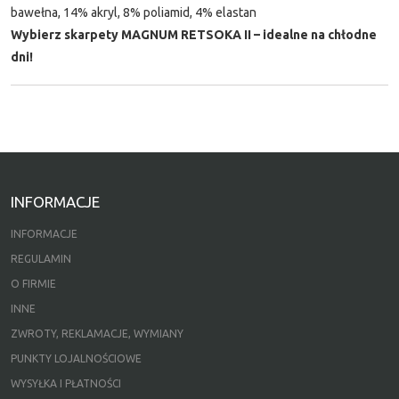
bawełna, 14% akryl, 8% poliamid, 4% elastan
Wybierz skarpety MAGNUM RETSOKA II – idealne na chłodne
dni!
INFORMACJE
INFORMACJE
REGULAMIN
O FIRMIE
INNE
ZWROTY, REKLAMACJE, WYMIANY
PUNKTY LOJALNOŚCIOWE
WYSYŁKA I PŁATNOŚCI