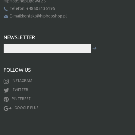
HipHopShopLipowa 25
Telefon: +48505136195
E-mail:kontakt@hiphopshop.pl
NEWSLETTER
FOLLOW US
INSTAGRAM
TWITTER
PINTEREST
GOOGLE PLUS