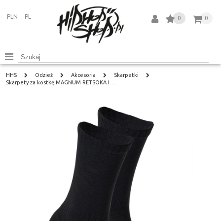
PLN
PL
0
0
HHS
Odzież
Akcesoria
Skarpetki
Skarpety za kostkę MAGNUM RETSOKA I…