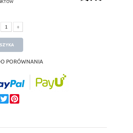
NKTÓW
+
OSZYKA
DO PORÓWNANIA
e
Facebook
Twitter
Pinterest