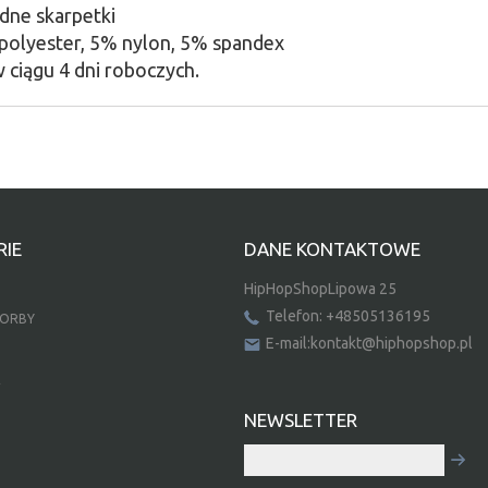
dne skarpetki
polyester, 5% nylon, 5% spandex
 ciągu 4 dni roboczych.
IE
DANE KONTAKTOWE
HipHopShopLipowa 25
Telefon: +48505136195
TORBY
E-mail:kontakt@hiphopshop.pl
E
NEWSLETTER