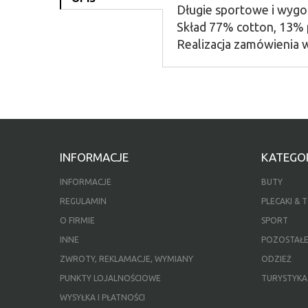
Długie sportowe i wygo
Skład 77% cotton, 13% 
Realizacja zamówienia w
INFORMACJE
KATEGOR
INFORMACJE
BUTY
REGULAMIN
PLECAKI & 
O FIRMIE
SPORT
INNE
POZOSTAŁ
ZWROTY, REKLAMACJE, WYMIANY
ODZIEŻ
PUNKTY LOJALNOŚCIOWE
TURYSTYKA
WYSYŁKA I PŁATNOŚCI