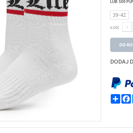
LUB
500
PU
39-42
-
ILOŚĆ
DO K
DODAJ 
Shar