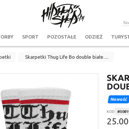
TORBY
SPORT
POZOSTAŁE
ODZIEŻ
TURYS
petki
Skarpetki Thug Life Bo double białe…
SKAR
DOUB
Nowość
KOD
#
5081
25.00