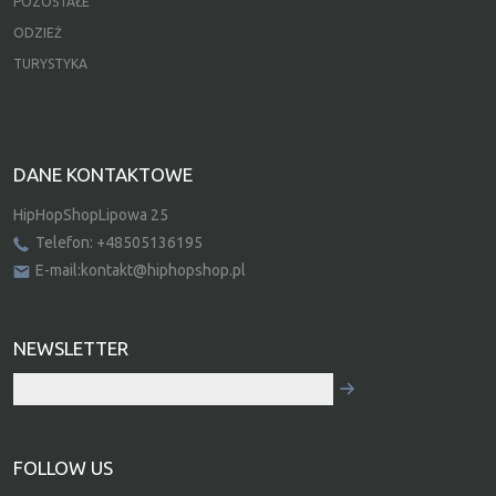
POZOSTAŁE
ODZIEŻ
TURYSTYKA
DANE KONTAKTOWE
HipHopShopLipowa 25
Telefon: +48505136195
E-mail:kontakt@hiphopshop.pl
NEWSLETTER
FOLLOW US