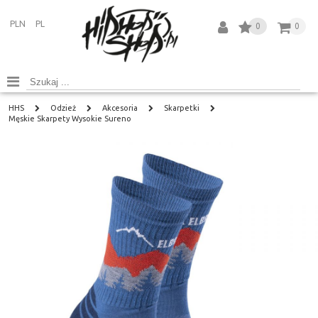
PLN
PL
0
0
HHS
Odzież
Akcesoria
Skarpetki
Męskie Skarpety Wysokie Sureno