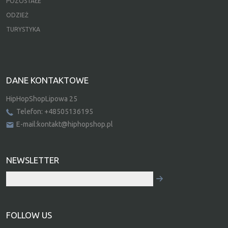
POZOSTAŁE
ODZIEŻ
TURYSTYKA
DANE KONTAKTOWE
HipHopShopLipowa 25
Telefon: +48505136195
E-mail:kontakt@hiphopshop.pl
NEWSLETTER
FOLLOW US