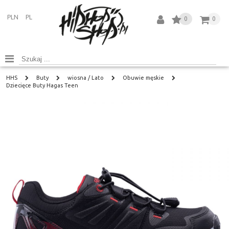
PLN
PL
0
0
HHS
Buty
wiosna / Lato
Obuwie męskie
Dziecięce Buty Hagas Teen