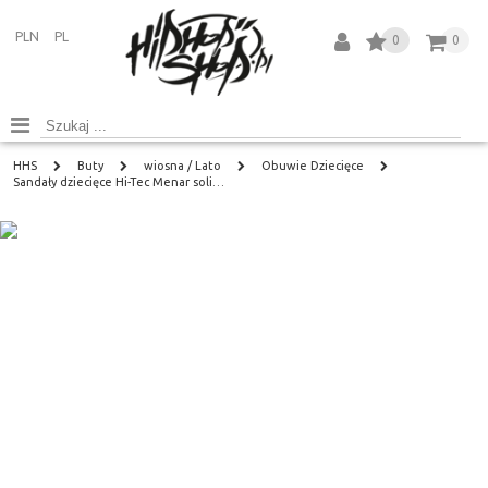
PLN
PL
0
0
HHS
Buty
wiosna / Lato
Obuwie Dziecięce
Sandały dziecięce Hi-Tec Menar soli…