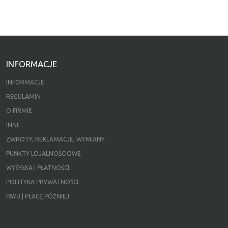
INFORMACJE
INFORMACJE
REGULAMIN
O FIRMIE
INNE
ZWROTY, REKLAMACJE, WYMIANY
PUNKTY LOJALNOŚCIOWE
WYSYŁKA I PŁATNOŚCI
POLITYKA PRYWATNOŚCI
PAYU | PŁACĘ PÓŹNIEJ