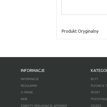
Produkt Oryginalny
INFORMACJE
KATEGOR
INFORMACJE
BUTY
REGULAMIN
PLECAKI & 
O FIRMIE
SPORT
INNE
POZOSTAŁ
ZWROTY, REKLAMACJE, WYMIANY
ODZIEŻ