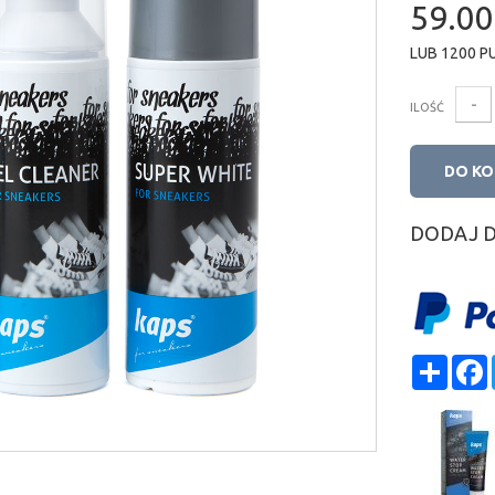
59.00
LUB
1200
P
-
ILOŚĆ
DO K
DODAJ 
Shar