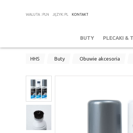
WALUTA
:
PLN
JĘZYK
:
PL
KONTAKT
BUTY
PLECAKI & 
HHS
Buty
Obuwie akcesoria