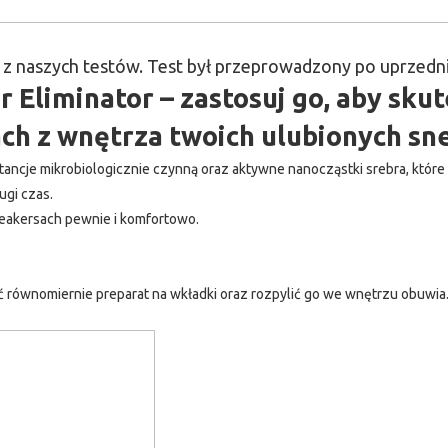
 z naszych testów. Test był przeprowadzony po uprzedni
 Eliminator – zastosuj go, aby sk
ch z wnętrza twoich ulubionych sn
ancje mikrobiologicznie czynną oraz aktywne nanocząstki srebra, które 
ugi czas.
neakersach pewnie i komfortowo.
ć równomiernie preparat na wkładki oraz rozpylić go we wnętrzu obuwia