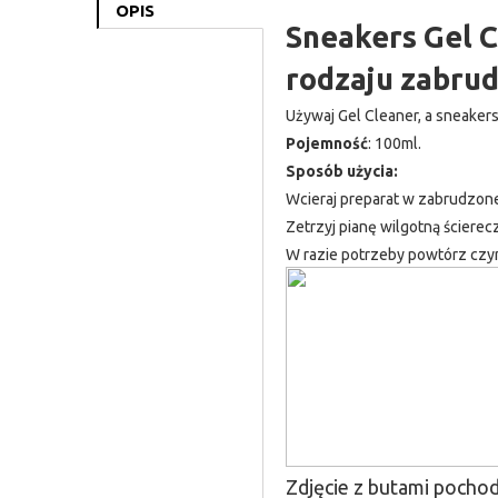
OPIS
Sneakers Gel C
rodzaju zabrud
Używaj Gel Cleaner, a sneaker
Pojemność
: 100ml.
Sposób użycia:
Wcieraj preparat w zabrudzone 
Zetrzyj pianę wilgotną ściere
W razie potrzeby powtórz czy
Zdjęcie z butami pochod