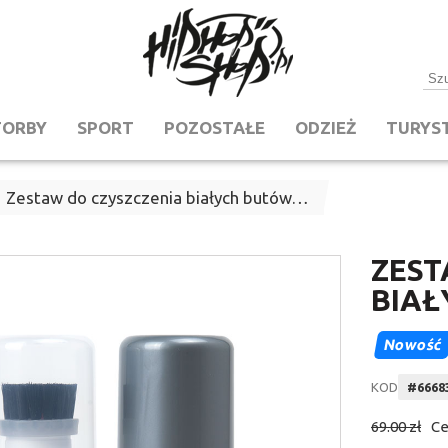
TORBY
SPORT
POZOSTAŁE
ODZIEŻ
TURYS
Zestaw do czyszczenia białych butów…
ZEST
BIAŁ
Nowość
KOD
#
6668
69.00 zł
Ce