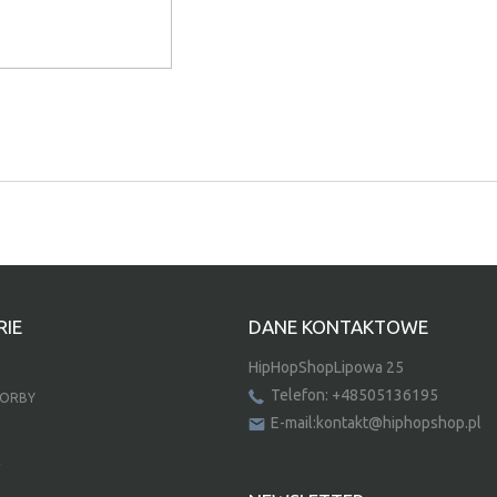
IE
DANE KONTAKTOWE
HipHopShopLipowa 25
Telefon: +48505136195
TORBY
E-mail:kontakt@hiphopshop.pl
E