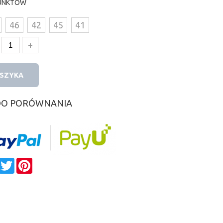
UNKTÓW
46
42
45
41
+
OSZYKA
DO PORÓWNANIA
e
Facebook
Twitter
Pinterest