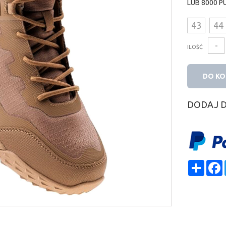
LUB
8000
P
43
44
-
ILOŚĆ
DO K
DODAJ 
Shar