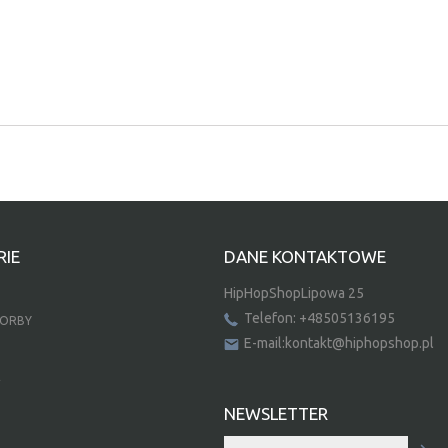
IE
DANE KONTAKTOWE
HipHopShopLipowa 25
Telefon: +48505136195
TORBY
E-mail:kontakt@hiphopshop.pl
E
NEWSLETTER