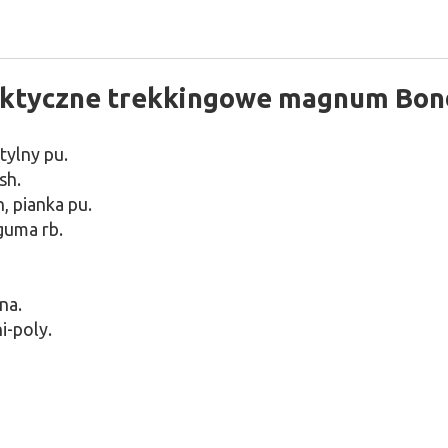
aktyczne trekkingowe magnum Bon
tylny pu.
sh.
, pianka pu.
guma rb.
na.
i-poly.