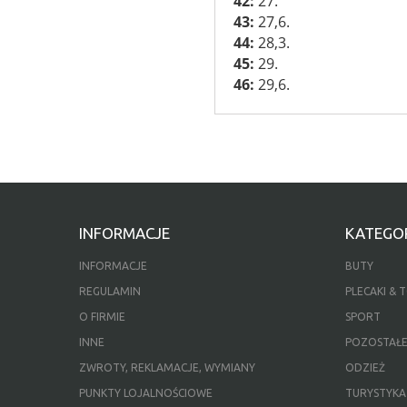
42:
27.
43:
27,6.
44:
28,3.
45:
29.
46:
29,6.
INFORMACJE
KATEGOR
INFORMACJE
BUTY
REGULAMIN
PLECAKI & 
O FIRMIE
SPORT
INNE
POZOSTAŁ
ZWROTY, REKLAMACJE, WYMIANY
ODZIEŻ
PUNKTY LOJALNOŚCIOWE
TURYSTYKA