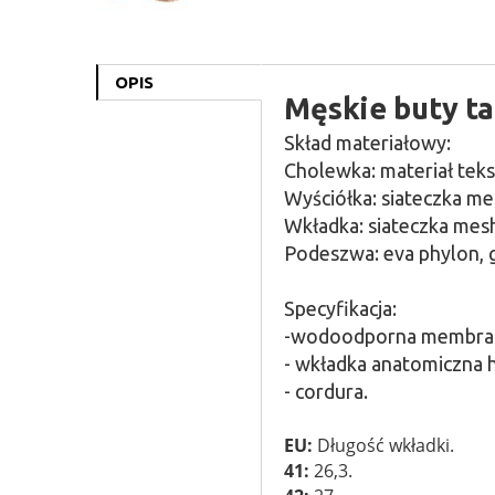
OPIS
Męskie buty t
Skład materiałowy:
Cholewka: materiał teks
Wyściółka: siateczka me
Wkładka: siateczka mesh
Podeszwa: eva phylon, 
Specyfikacja:
-wodoodporna membra
- wkładka anatomiczna h
- cordura.
EU:
Długość wkładki.
41:
26,3.