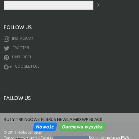
FOLLOW US
INSTAGRAM
TWITTER
PINTEREST
GOOGLE PLUS
FALLOW US
BUTY TRKINGOWE ELBRUS HEWILA MID WP BLACK
Nowość
Darmowa wysyłka
© 2019 Hiphopshop.pl
Ten sklep oszczędza Twoj czas i zużycie danych.
Sklep internetowy PWA