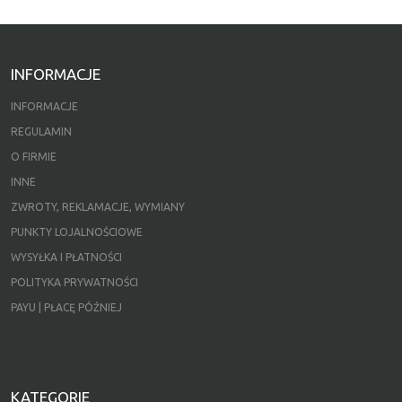
INFORMACJE
INFORMACJE
REGULAMIN
O FIRMIE
INNE
ZWROTY, REKLAMACJE, WYMIANY
PUNKTY LOJALNOŚCIOWE
WYSYŁKA I PŁATNOŚCI
POLITYKA PRYWATNOŚCI
PAYU | PŁACĘ PÓŹNIEJ
KATEGORIE